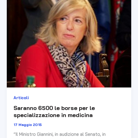
6500
le
borse
per
le
specializzazione
in
medicina
Articoli
Saranno 6500 le borse per le
specializzazione in medicina
17 Maggio 2015
“Il Ministro Giannini, in audizione al Senato, in