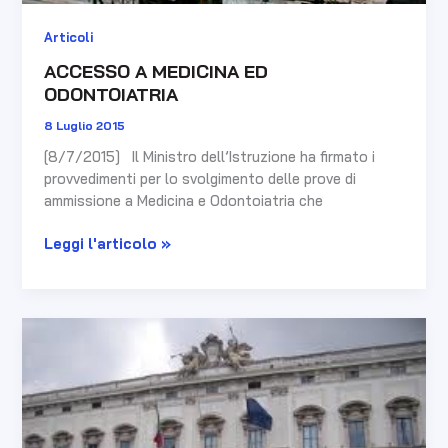
Articoli
ACCESSO A MEDICINA ED
ODONTOIATRIA
8 Luglio 2015
[8/7/2015] Il Ministro dell’Istruzione ha firmato i
provvedimenti per lo svolgimento delle prove di
ammissione a Medicina e Odontoiatria che
Leggi l'articolo »
Sentenza
della
Consulta
sul
blocco
dei