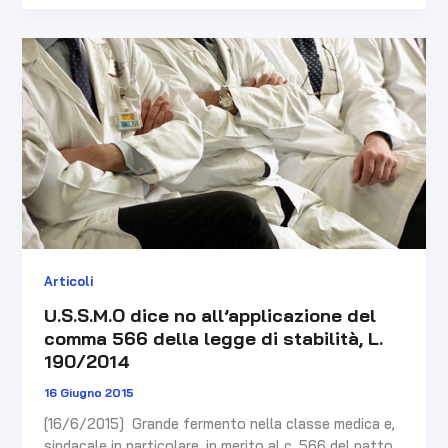
U.S.S.M.O
dice
no
all’applicazione
del
comma
566
della
legge
di
stabilità,
Articoli
L.
190/2014
U.S.S.M.O dice no all’applicazione del
comma 566 della legge di stabilità, L.
190/2014
16 Giugno 2015
[16/6/2015] Grande fermento nella classe medica e,
sindacale in particolare, in merito al c. 566 del patto