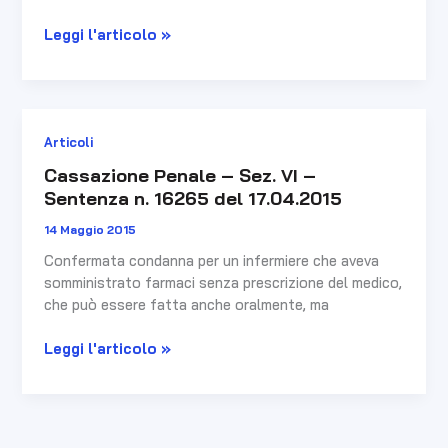
Leggi l'articolo »
Cassazione
Articoli
Penale
Cassazione Penale – Sez. VI –
–
Sentenza n. 16265 del 17.04.2015
Sez.
VI
14 Maggio 2015
–
Confermata condanna per un infermiere che aveva
Sentenza
somministrato farmaci senza prescrizione del medico,
n.
che può essere fatta anche oralmente, ma
16265
del
Leggi l'articolo »
17.04.2015