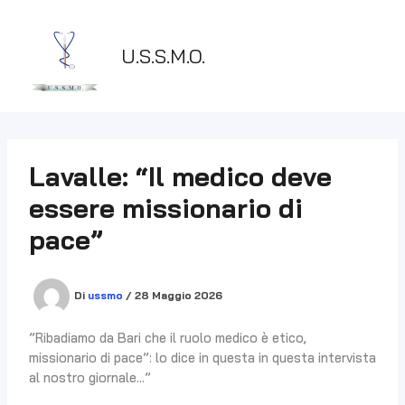
Vai
al
contenuto
U.S.S.M.O.
Lavalle: “Il medico deve
essere missionario di
pace”
Di
ussmo
/
28 Maggio 2026
”Ribadiamo da Bari che il ruolo medico è etico,
missionario di pace”: lo dice in questa in questa intervista
al nostro giornale…”