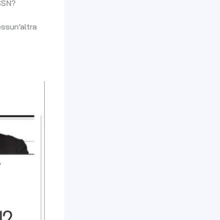
 SSN?
essun’altra