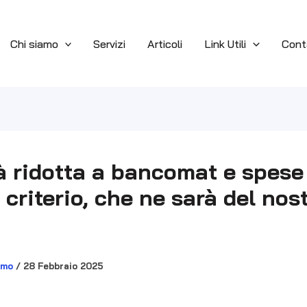
Chi siamo
Servizi
Articoli
Link Utili
Cont
à ridotta a bancomat e spese
criterio, che ne sarà del nos
smo
/
28 Febbraio 2025