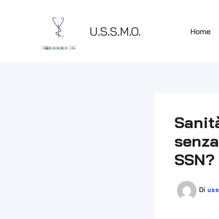
Vai
al
U.S.S.M.O.
contenuto
Home
Sanit
senza 
SSN?
Di
us