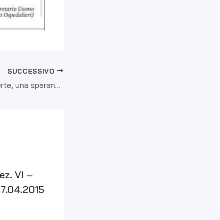
SUCCESSIVO
Medicina porte aperte, una speranza per giovani e sanità
z. VI –
17.04.2015