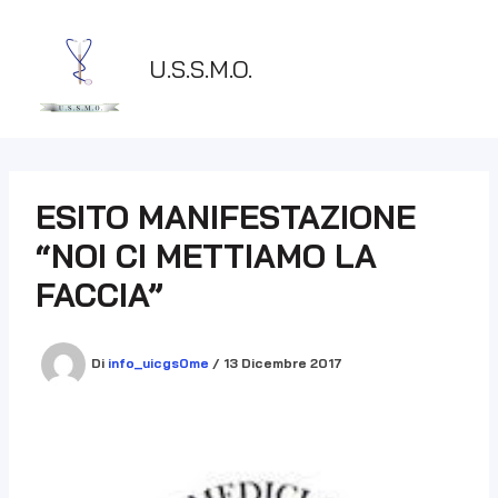
Vai
al
contenuto
U.S.S.M.O.
ESITO MANIFESTAZIONE
“NOI CI METTIAMO LA
FACCIA”
Di
info_uicgs0me
/
13 Dicembre 2017