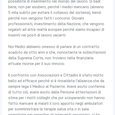
possibilità di inserimento nel mondo del lavoro. Si badi
bene, non per esubero, perché i medici mancano (almeno
5 mila subito per evitare il collasso del sistema), bensì
perché non vengono fatti i concorsi. Giovani
professionisti, investimento della Nazione, che vengono
regalati ad altre realtà europee perché siamo incapaci di
inserirli nei posti di lavoro vacanti.
Noi Medici abbiamo omesso di parlare di un contratto
scaduto da otto anni e che, nonostante le sollecitazioni
della Suprema Corte, non trovano nella finanziaria
attuale risorse per il suo rinnovo.
Il confronto con Associazioni e Cittadini è stato molto
bello ed efficace perché si è rinsaldata l’alleanza che da
sempre lega il Medico al Paziente. Avere avuto conferma
di tutto ciò, avere avuto dalle Persone attestazioni di
stima per i molti colleghi che pur scioperando non hanno
fatto mancare ai malati il loro apporto negli ambulatori
per somministrare le terapie salva vita o in sala
operatoria per garantire gli interventi oncologici, ci ha