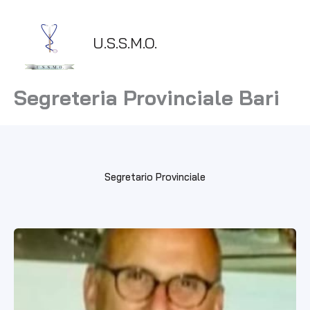
Vai
al
contenuto
U.S.S.M.O.
Segreteria Provinciale Bari
Segretario Provinciale