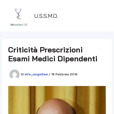
Vai
al
contenuto
U.S.S.M.O.
Criticità Prescrizioni
Esami Medici Dipendenti
Di
info_uicgs0me
/
18 Febbraio 2016